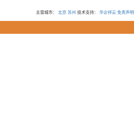
主营城市：
北京
苏州
技术支持：
华企祥云
免责声明