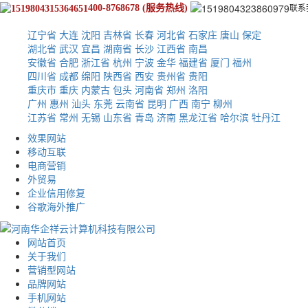
400-8768678
(服务热线)
联
系
辽宁省
大连
沈阳
吉林省
长春
河北省
石家庄
唐山
保定
湖北省
武汉
宜昌
湖南省
长沙
江西省
南昌
安徽省
合肥
浙江省
杭州
宁波
金华
福建省
厦门
福州
四川省
成都
绵阳
陕西省
西安
贵州省
贵阳
重庆市
重庆
内蒙古
包头
河南省
郑州
洛阳
广州
惠州
汕头
东莞
云南省
昆明
广西
南宁
柳州
江苏省
常州
无锡
山东省
青岛
济南
黑龙江省
哈尔滨
牡丹江
效果网站
移动互联
电商营销
外贸易
企业信用修复
谷歌海外推广
网站首页
关于我们
营销型网站
品牌网站
手机网站