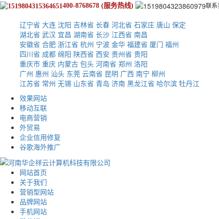
400-8768678
(服务热线)
联
系
辽宁省
大连
沈阳
吉林省
长春
河北省
石家庄
唐山
保定
湖北省
武汉
宜昌
湖南省
长沙
江西省
南昌
安徽省
合肥
浙江省
杭州
宁波
金华
福建省
厦门
福州
四川省
成都
绵阳
陕西省
西安
贵州省
贵阳
重庆市
重庆
内蒙古
包头
河南省
郑州
洛阳
广州
惠州
汕头
东莞
云南省
昆明
广西
南宁
柳州
江苏省
常州
无锡
山东省
青岛
济南
黑龙江省
哈尔滨
牡丹江
效果网站
移动互联
电商营销
外贸易
企业信用修复
谷歌海外推广
网站首页
关于我们
营销型网站
品牌网站
手机网站